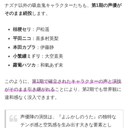
ナズナ以外の吸血鬼キャラクターたちも、
第1期の声優が
そのまま続投
します。
桔梗セリ
：戸松遥
平田ニコ
：喜多村英梨
本田カブラ
：伊藤静
小繁縷ミドリ
：大空直美
蘿蔔ハツカ
：和氣あず未
このように、
第1期で確立されたキャラクターの声と演技
がそのまま引き継がれる
ことにより、第2期でも世界観に
違和感なく没入できます。
声優陣の演技は、『よふかしのうた』の独特な
テンポ感と空気感を生み出す大きな要素とし