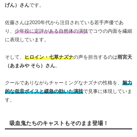
げん）さん
です。
佐藤さんは2020年代から注目されている若手声優であ
り、
少年役に定評がある自然体の演技
でコウの内面を繊細
に表現しています。
そして、
ヒロイン・七草ナズナ
の声を担当するのは
雨宮天
（あまみや そら）さん
。
クールでありながらチャーミングなナズナの性格を、
魅力
的な低音ボイスと緩急の効いた演技
で見事に体現していま
す。
吸血鬼たちのキャストもそのまま登場！