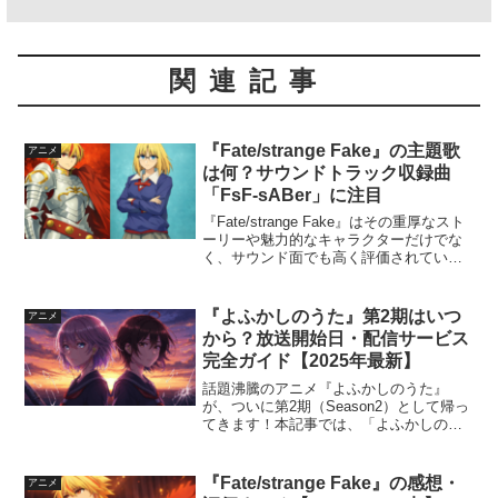
関連記事
『Fate/strange Fake』の主題歌
アニメ
は何？サウンドトラック収録曲
「FsF-sABer」に注目
『Fate/strange Fake』はその重厚なスト
ーリーや魅力的なキャラクターだけでな
く、サウンド面でも高く評価されている
作品です。 アニメの世界観を彩る主題歌
や劇伴は、物語の没入感を大きく引き上
げており、中でも注目されているのがサ
『よふかしのうた』第2期はいつ
アニメ
ウン...
から？放送開始日・配信サービス
完全ガイド【2025年最新】
話題沸騰のアニメ『よふかしのうた』
が、ついに第2期（Season2）として帰っ
てきます！本記事では、「よふかしのう
た 2期はいつから放送されるの？」「ど
こで配信されるの？」「最新の主題歌や
声優情報は？」といった疑問にすべてお
『Fate/strange Fake』の感想・
アニメ
答えします。20...