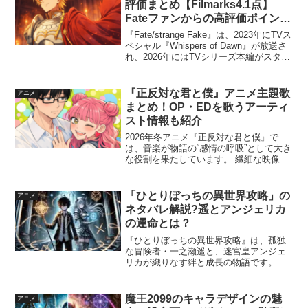
評価まとめ【Filmarks4.1点】
Fateファンからの高評価ポイント
とは？
『Fate/strange Fake』は、2023年にTVス
ペシャル『Whispers of Dawn』が放送さ
れ、2026年にはTVシリーズ本編がスター
ト。 Filmarksでの評価は★4.1（5点満点
中）と高く、Fateファンを中心に高...
『正反対な君と僕』アニメ主題歌
アニメ
まとめ！OP・EDを歌うアーティ
スト情報も紹介
2026年冬アニメ『正反対な君と僕』で
は、音楽が物語の“感情の呼吸”として大き
な役割を果たしています。 繊細な映像と
静かな感情を描くこの作品において、オ
ープニング（OP）とエンディング
（ED）の主題歌は、 キャラクターの心情
「ひとりぼっちの異世界攻略」の
アニメ
や作品のテーマを...
ネタバレ解説?遥とアンジェリカ
の運命とは？
『ひとりぼっちの異世界攻略』は、孤独
な冒険者・一之瀬遥と、迷宮皇アンジェ
リカが織りなす絆と成長の物語です。物
語が進むにつれて明らかになる二人の運
命と、彼らが挑む過酷な試練は、多くの
ファンに感動を与えています。この記事
魔王2099のキャラデザインの魅
アニメ
では、物語の核心に迫りつ...