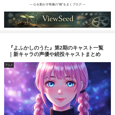
― 心を動かす映像の“種”をまくブログ ―
『よふかしのうた』第2期のキャスト一覧
｜新キャラの声優や続投キャストまとめ
アニメ