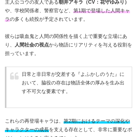
主人公コウの友人である
朝井アキラ（CV：花守ゆみり）
や、学校関係者、警察官など、
第1期で登場した人間キャ
ラ
の多くも続投が予定されています。
彼らは吸血鬼と人間の関係性を描く上で重要な立場にあ
り、
人間社会の視点
から物語にリアリティを与える役割を
担っています。
日常と非日常が交差する『よふかしのうた』に
おいて、脇役の存在は物語全体の厚みを生み出
す不可欠な要素です。
これらの再登場キャラは、
第2期におけるテーマの深化や
キャラクターの成長
を支える存在として、非常に重要なポ