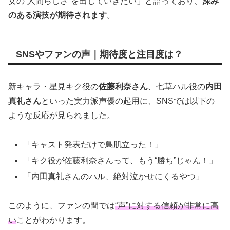
女の“人間らしさ”を出していきたい」と語っており、
深み
のある演技が期待されます
。
SNSやファンの声｜期待度と注目度は？
新キャラ・星見キク役の
佐藤利奈さん
、七草ハル役の
内田
真礼さん
といった実力派声優の起用に、SNSでは以下の
ような反応が見られました。
「キャスト発表だけで鳥肌立った！」
「キク役が佐藤利奈さんって、もう“勝ち”じゃん！」
「内田真礼さんのハル、絶対泣かせにくるやつ」
このように、ファンの間では
“声”に対する信頼が非常に高
い
ことがわかります。