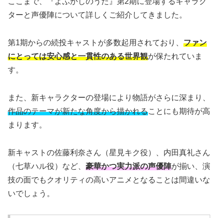
ここまで、『よふかしのうた』第2期に登場するキャラク
ターと声優陣について詳しくご紹介してきました。
第1期からの続投キャストが多数起用されており、
ファン
にとっては安心感と一貫性のある世界観
が保たれていま
す。
また、新キャラクターの登場により物語がさらに深まり、
作品のテーマが新たな角度から描かれる
ことにも期待が高
まります。
新キャストの佐藤利奈さん（星見キク役）、内田真礼さん
（七草ハル役）など、
豪華かつ実力派の声優陣
が揃い、演
技の面でもクオリティの高いアニメとなることは間違いな
いでしょう。