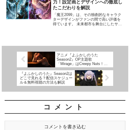
力！設定画とデザインへの徹底し
たこだわりを解説
「魔王2099」は、その独創的なキャラク
ターデザインがファンの間で高い評価を
得ています。 未来都市を舞台にしたサイ
バーパンクな世界観とキャラクターの個
性を引き立てるデザインには、制作者た
ちのこだわりが詰まっています。 この記
事では、キャラク...
アニメ『よふかしのうた
Season2』OP主題歌
「Mirage」はCreepy Nuts！歌
詞や世界観を考察
『よふかしのうた』Season2は
どこで見れる？配信スケジュー
ル＆無料視聴の方法も解説
コメント
コメントを書き込む