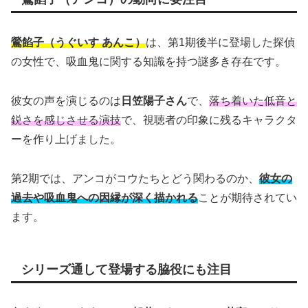
鶯餡子（うぐいす あんこ）
は、第1期後半に登場した探偵
の女性で、吸血鬼に関する知識を持つ謎多き存在です。
彼女の声を演じるのは
日笠陽子さん
で、
落ち着いた低音と
鋭さを感じさせる演技
で、視聴者の印象に残るキャラクタ
ーを作り上げました。
第2期では、アンコがコウたちとどう関わるのか、
彼女の
過去や吸血鬼への因縁が深く描かれる
ことが期待されてい
ます。
シリーズ通して登場する脇役にも注目