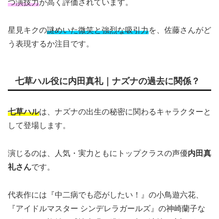
つ演技力
が高く評価されています。
星見キクの
謎めいた微笑と強烈な吸引力
を、佐藤さんがど
う表現するか注目です。
七草ハル役に内田真礼｜ナズナの過去に関係？
七草ハル
は、ナズナの出生の秘密に関わるキャラクターと
して登場します。
演じるのは、人気・実力ともにトップクラスの声優
内田真
礼さん
です。
代表作には『中二病でも恋がしたい！』の小鳥遊六花、
『アイドルマスター シンデレラガールズ』の神崎蘭子な