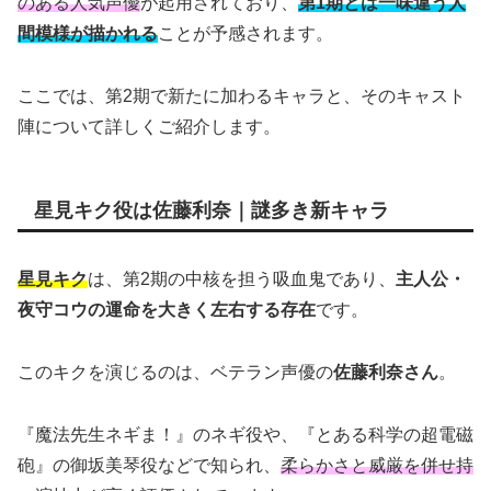
のある人気声優
が起用されており、
第1期とは一味違う人
間模様が描かれる
ことが予感されます。
ここでは、第2期で新たに加わるキャラと、そのキャスト
陣について詳しくご紹介します。
星見キク役は佐藤利奈｜謎多き新キャラ
星見キク
は、第2期の中核を担う吸血鬼であり、
主人公・
夜守コウの運命を大きく左右する存在
です。
このキクを演じるのは、ベテラン声優の
佐藤利奈さん
。
『魔法先生ネギま！』のネギ役や、『とある科学の超電磁
砲』の御坂美琴役などで知られ、
柔らかさと威厳を併せ持