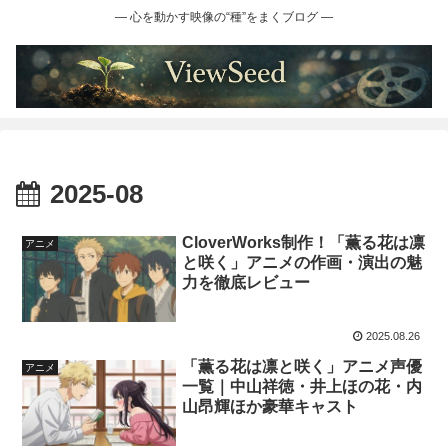
― 心を動かす映像の“種”をまくブログ ―
2025-08
CloverWorks制作！「薫る花は凛
アニメ
と咲く」アニメの作画・演出の魅
力を徹底レビュー
2025.08.26
「薫る花は凛と咲く」アニメ声優
アニメ
一覧｜中山祥徳・井上ほの花・内
山昂輝ほか豪華キャスト