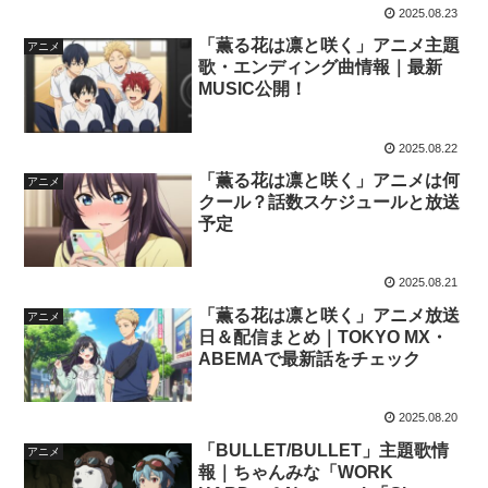
2025.08.23
「薫る花は凛と咲く」アニメ主題
アニメ
歌・エンディング曲情報｜最新
MUSIC公開！
2025.08.22
「薫る花は凛と咲く」アニメは何
アニメ
クール？話数スケジュールと放送
予定
2025.08.21
「薫る花は凛と咲く」アニメ放送
アニメ
日＆配信まとめ｜TOKYO MX・
ABEMAで最新話をチェック
2025.08.20
「BULLET/BULLET」主題歌情
アニメ
報｜ちゃんみな「WORK