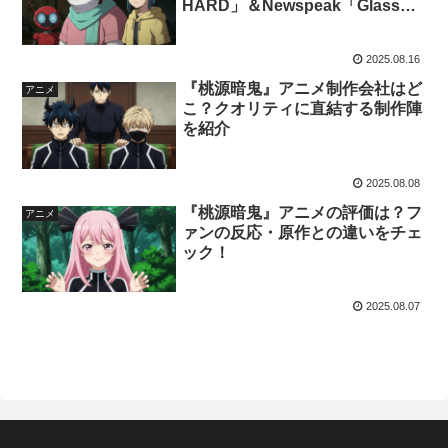
HARD」＆Newspeak「Glass
Door」解説
2025.08.16
『桃源暗鬼』アニメ制作会社はど
アニメ
こ？クオリティに直結する制作陣
を紹介
2025.08.08
『桃源暗鬼』アニメの評価は？フ
アニメ
ァンの反応・原作との違いをチェ
ック！
2025.08.07