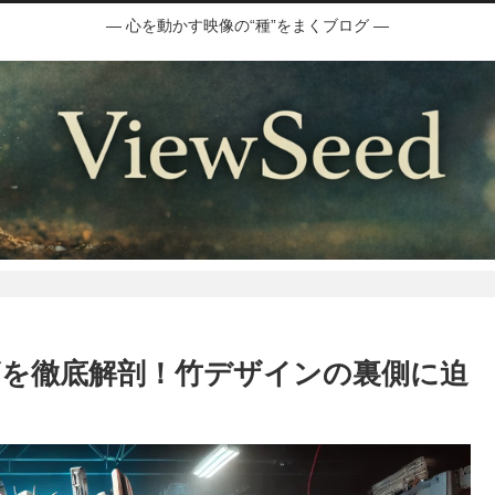
― 心を動かす映像の“種”をまくブログ ―
を徹底解剖！竹デザインの裏側に迫