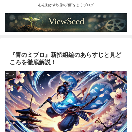
― 心を動かす映像の“種”をまくブログ ―
『青のミブロ』新撰組編のあらすじと見ど
ころを徹底解説！
アニメ