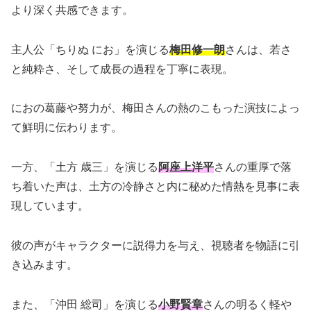
より深く共感できます。
主人公「ちりぬ にお」を演じる
梅田修一朗
さんは、若さ
と純粋さ、そして成長の過程を丁寧に表現。
におの葛藤や努力が、梅田さんの熱のこもった演技によっ
て鮮明に伝わります。
一方、「土方 歳三」を演じる
阿座上洋平
さんの重厚で落
ち着いた声は、土方の冷静さと内に秘めた情熱を見事に表
現しています。
彼の声がキャラクターに説得力を与え、視聴者を物語に引
き込みます。
また、「沖田 総司」を演じる
小野賢章
さんの明るく軽や